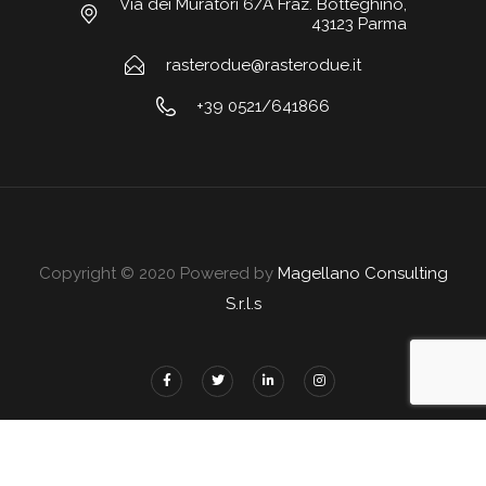
Via dei Muratori 6/A Fraz. Botteghino,
43123 Parma
rasterodue@rasterodue.it
+39 0521/641866
Copyright © 2020 Powered by
Magellano Consulting
S.r.l.s